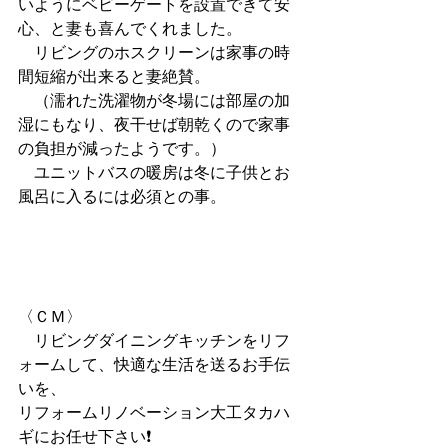
いようにベビーゲートを設置できて安
心、と妻も喜んでくれました。
　リビングのホスクリーンは家事の時
間短縮が出来ると妻絶賛。
　（濡れた洗濯物が冬場には部屋の加
湿にもなり、夜干せば朝乾くので家事
の負担が減ったようです。）
　ユニットバスの暖房は冬に子供とお
風呂に入るには必須との事。
〈ＣＭ〉
　リビングダイニングキッチンをリフ
ォームして、快適な生活を送るお手伝
いを、
リフォームリノベーション大工タカハ
ギにお任せ下さい❗️