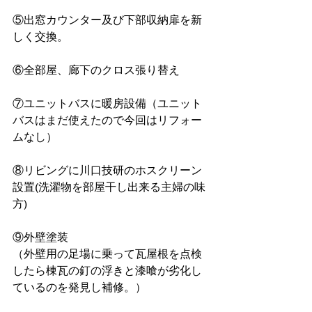
⑤出窓カウンター及び下部収納扉を新
しく交換。
⑥全部屋、廊下のクロス張り替え
⑦ユニットバスに暖房設備（ユニット
バスはまだ使えたので今回はリフォー
ムなし）
⑧リビングに川口技研のホスクリーン
設置(洗濯物を部屋干し出来る主婦の味
方)
⑨外壁塗装
（外壁用の足場に乗って瓦屋根を点検
したら棟瓦の釘の浮きと漆喰が劣化し
ているのを発見し補修。）