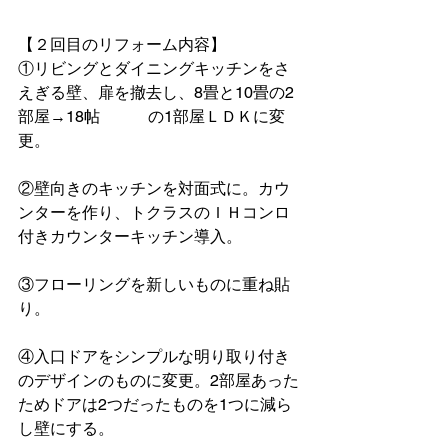
【２回目のリフォーム内容】
①リビングとダイニングキッチンをさ
えぎる壁、扉を撤去し、8畳と10畳の2
部屋→18帖　　　の1部屋ＬＤＫに変
更。
②壁向きのキッチンを対面式に。カウ
ンターを作り、トクラスのＩＨコンロ
付きカウンターキッチン導入。
③フローリングを新しいものに重ね貼
り。
④入口ドアをシンプルな明り取り付き
のデザインのものに変更。2部屋あった
ためドアは2つだったものを1つに減ら
し壁にする。